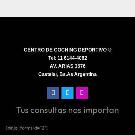
CENTRO DE COCHING DEPORTIVO ®
Tel:
11 6144-4082
AV. ARIAS 3576
Castelar, Bs.As Argentina
F
T
I
a
w
n
c
i
s
Tus consultas nos importan
e
t
t
b
t
a
o
e
g
[ninja_forms id="2"]
o
r
r