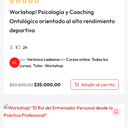
Workshop! Psicología y Coaching
Ontológico orientado al alto rendimiento
deportivo
1
2h
por
Verónica Ledesma
en
Cursos online
,
Todos los
VL
cursos
,
Tutor
,
Workshop
$
35.000,00
Añadir al carrito
$
50.500,00
El
El
precio
precio
original
actual