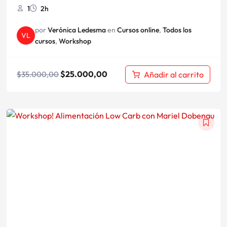
1
2h
por
Verónica Ledesma
en
Cursos online
,
Todos los
VL
cursos
,
Workshop
$
25.000,00
Añadir al carrito
$
35.000,00
El
El
precio
precio
original
actual
era:
es:
$50.500,00.
$35.000,00.