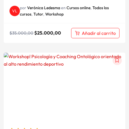
por
Verónica Ledesma
en
Cursos online
,
Todos los
VL
cursos
,
Tutor
,
Workshop
$
25.000,00
Añadir al carrito
$
35.000,00
El
El
precio
precio
original
actual
era:
es:
$50.500,00.
$35.000,00.