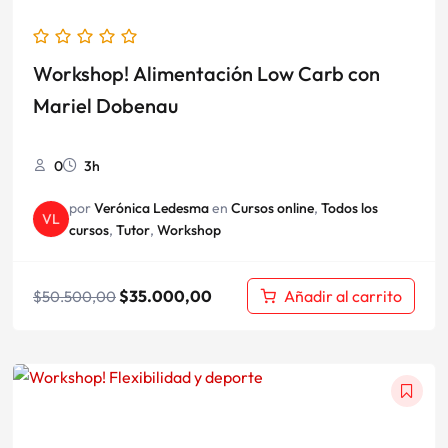
Workshop! Alimentación Low Carb con
Mariel Dobenau
0
3h
por
Verónica Ledesma
en
Cursos online
,
Todos los
VL
cursos
,
Tutor
,
Workshop
$
35.000,00
Añadir al carrito
$
50.500,00
El
El
precio
precio
original
actual