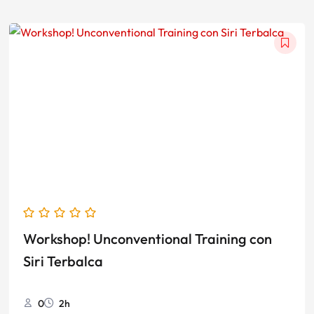
El
El
precio
precio
original
actual
era:
es:
$35.000,00.
$25.000,00.
Workshop! Unconventional Training con
Siri Terbalca
0
2h