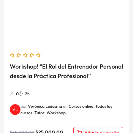
era:
es:
$35.000,00.
$25.000,00.
Workshop! “El Rol del Entrenador Personal
desde la Práctica Profesional”
0
2h
por
Verónica Ledesma
en
Cursos online
,
Todos los
VL
cursos
,
Tutor
,
Workshop
$
25.000,00
Añadir al carrito
$
35.000,00