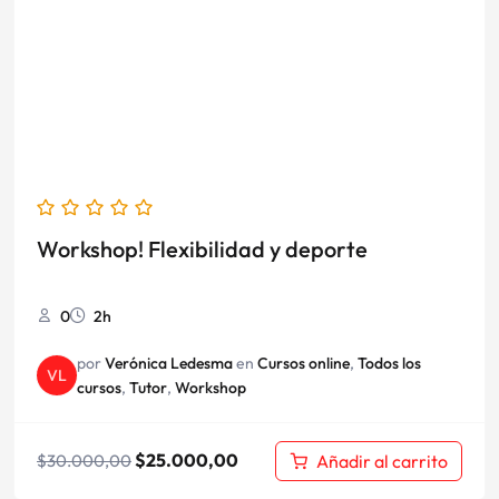
era:
es:
$30.000,00.
$25.000,00.
Workshop! Flexibilidad y deporte
0
2h
por
Verónica Ledesma
en
Cursos online
,
Todos los
VL
cursos
,
Tutor
,
Workshop
$
25.000,00
Añadir al carrito
$
30.000,00