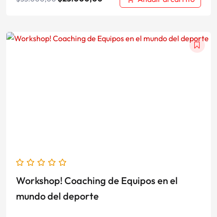
El
El
precio
precio
original
actual
era:
es:
$35.000,00.
$25.000,00.
Workshop! Coaching de Equipos en el
mundo del deporte