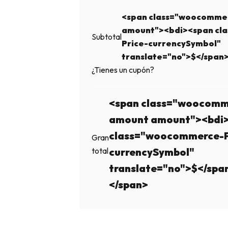
<span class="woocomme
amount"><bdi><span cl
Subtotal
Price-currencySymbol"
translate="no">$</span
¿Tienes un cupón?
<span class="woocomm
amount amount"><bdi
class="woocommerce-P
Gran
total
currencySymbol"
translate="no">$</spa
</span>