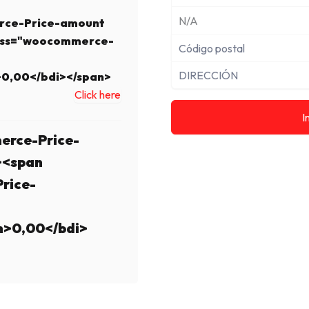
rce-Price-amount
ass="woocommerce-
>0,00</bdi></span>
Click here
I
erce-Price-
><span
rice-
n>0,00</bdi>