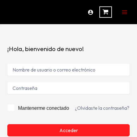
Ir
al
contenido
¡Hola, bienvenido de nuevo!
¿Olvidaste la contraseña?
Mantenerme conectado
Acceder