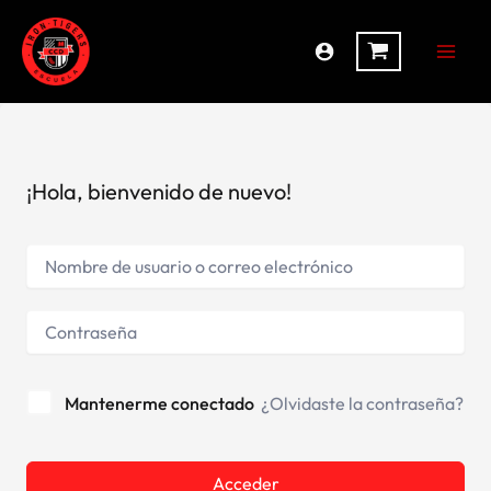
Ir
al
contenido
¡Hola, bienvenido de nuevo!
Mantenerme conectado
¿Olvidaste la contraseña?
Alternative:
Acceder