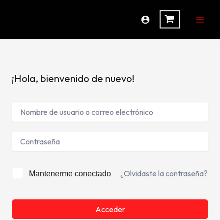
Ir
al
contenido
¡Hola, bienvenido de nuevo!
¿Olvidaste la contraseña?
Mantenerme conectado
Acceder