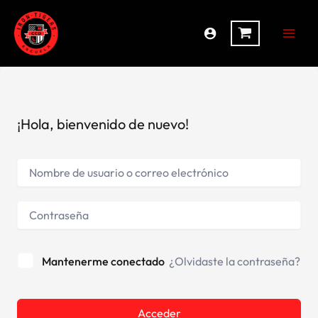
Ir
al
contenido
¡Hola, bienvenido de nuevo!
Mantenerme conectado
¿Olvidaste la contraseña?
Alternative:
Acceder