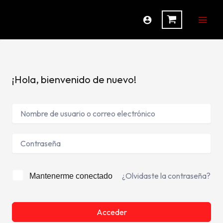
Ir
al
contenido
¡Hola, bienvenido de nuevo!
¿Olvidaste la contraseña?
Mantenerme conectado
Acceder