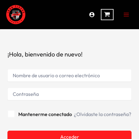
Ir
al
contenido
¡Hola, bienvenido de nuevo!
Mantenerme conectado
¿Olvidaste la contraseña?
Alternative:
Acceder