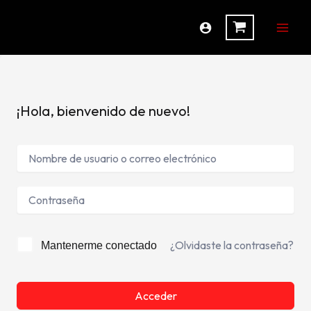
Ir
al
contenido
¡Hola, bienvenido de nuevo!
¿Olvidaste la contraseña?
Mantenerme conectado
Acceder