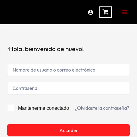
Ir
al
contenido
¡Hola, bienvenido de nuevo!
¿Olvidaste la contraseña?
Mantenerme conectado
Acceder