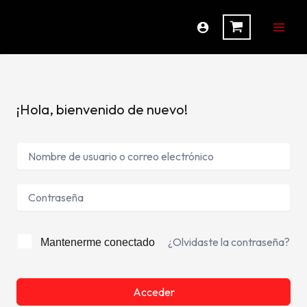
Ir
al
contenido
¡Hola, bienvenido de nuevo!
¿Olvidaste la contraseña?
Mantenerme conectado
Acceder