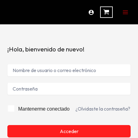
Ir
al
contenido
¡Hola, bienvenido de nuevo!
¿Olvidaste la contraseña?
Mantenerme conectado
Acceder