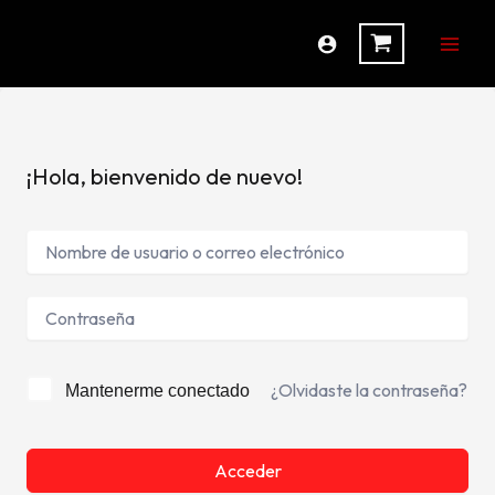
Ir
al
contenido
¡Hola, bienvenido de nuevo!
¿Olvidaste la contraseña?
Mantenerme conectado
Acceder