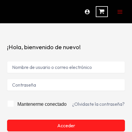
Ir
al
contenido
¡Hola, bienvenido de nuevo!
¿Olvidaste la contraseña?
Mantenerme conectado
Acceder