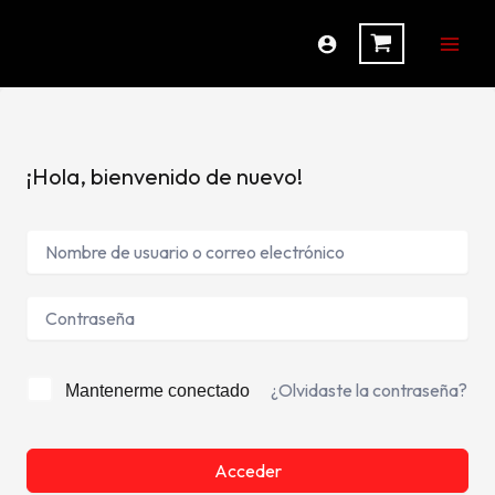
Ir
al
contenido
¡Hola, bienvenido de nuevo!
¿Olvidaste la contraseña?
Mantenerme conectado
Acceder