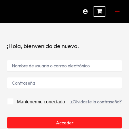
Ir
al
contenido
¡Hola, bienvenido de nuevo!
¿Olvidaste la contraseña?
Mantenerme conectado
Acceder