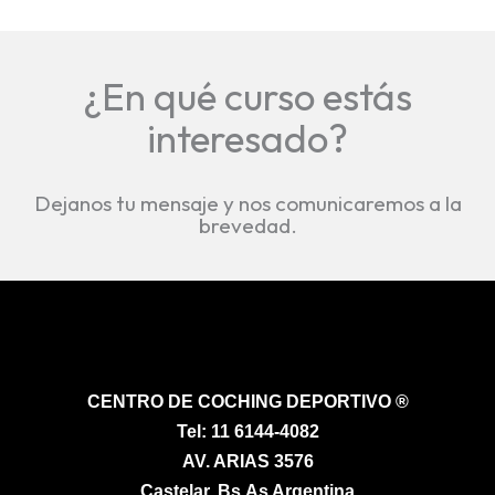
¿En qué curso estás
interesado?
Dejanos tu mensaje y nos comunicaremos a la
brevedad.
CENTRO DE COCHING DEPORTIVO ®
Tel:
11 6144-4082
AV. ARIAS 3576
Castelar, Bs.As Argentina