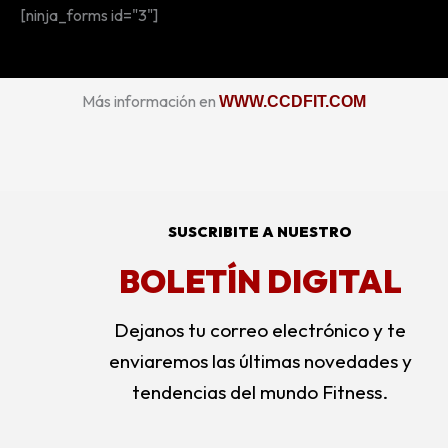
[ninja_forms id="3"]
o
r
r
r
k
a
k
m
e
d
Más información en
WWW.CCDFIT.COM
-
a
l
t
SUSCRIBITE A NUESTRO
BOLETÍN DIGITAL
Dejanos tu correo electrónico y te
enviaremos las últimas novedades y
tendencias del mundo Fitness.