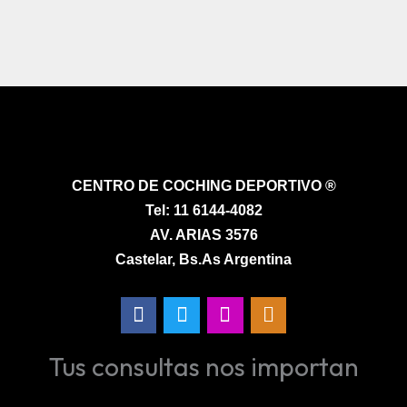
CENTRO DE COCHING DEPORTIVO ®
Tel:
11 6144-4082
AV. ARIAS 3576
Castelar, Bs.As Argentina
F
T
I
M
a
w
n
a
c
i
s
p
Tus consultas nos importan
e
t
t
-
b
t
a
m
o
e
g
a