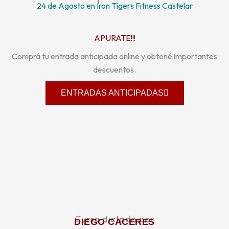
24 de Agosto en Iron Tigers Fitness Castelar
APURATE!!!
Comprá tu entrada anticipada online y obtené importantes
descuentos.
ENTRADAS ANTICIPADAS
Curso dictado por
DIEGO CACERES