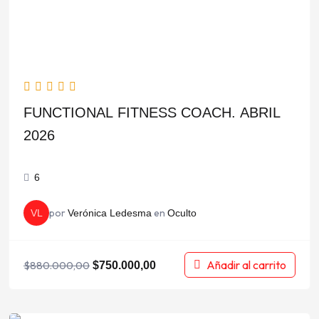
FUNCTIONAL FITNESS COACH. ABRIL
2026
6
por
en
VL
Verónica Ledesma
Oculto
Añadir al carrito
$
880.000,00
$
750.000,00