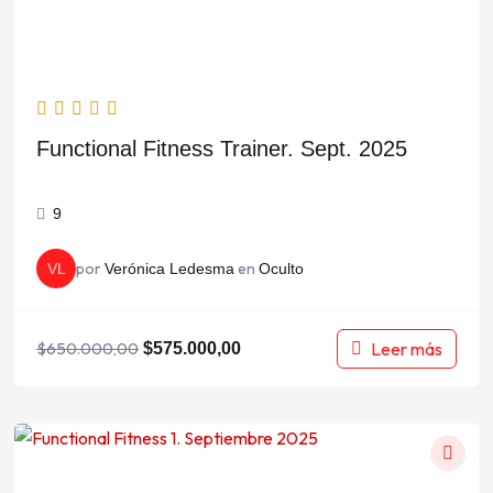
Functional Fitness Trainer. Sept. 2025
9
por
en
VL
Verónica Ledesma
Oculto
Leer más
$
650.000,00
$
575.000,00
El
El
precio
precio
original
actual