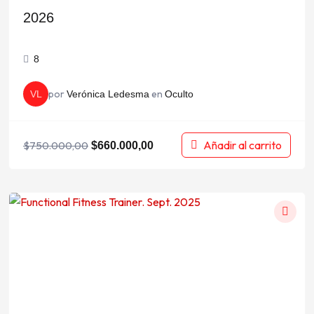
2026
8
por
en
VL
Verónica Ledesma
Oculto
Añadir al carrito
$
750.000,00
$
660.000,00
El
El
precio
precio
original
actual
era:
es:
$650.000,00.
$575.000,00.