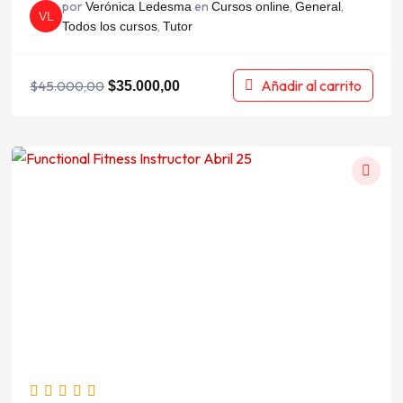
por
en
,
,
Verónica Ledesma
Cursos online
General
VL
,
Todos los cursos
Tutor
Añadir al carrito
$
45.000,00
$
35.000,00
El
El
precio
precio
original
actual
era:
es:
$530.000,00.
$479.000,00.