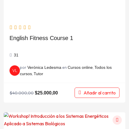
English Fitness Course 1
31
por
en
,
Verónica Ledesma
Cursos online
Todos los
VL
,
cursos
Tutor
Añadir al carrito
$
40.000,00
$
25.000,00
El
El
precio
precio