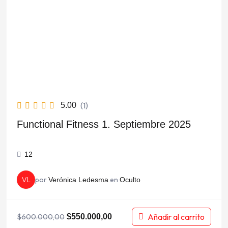
era:
es:
$600.000,00.
$550.000,00.
(1)
5.00
Functional Fitness 1. Septiembre 2025
12
por
en
VL
Verónica Ledesma
Oculto
Añadir al carrito
$
600.000,00
$
550.000,00