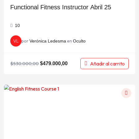
Functional Fitness Instructor Abril 25
10
por
en
VL
Verónica Ledesma
Oculto
Añadir al carrito
$
530.000,00
$
479.000,00
El
El
precio
precio
original
actual
era:
es:
$40.000,00.
$25.000,00.