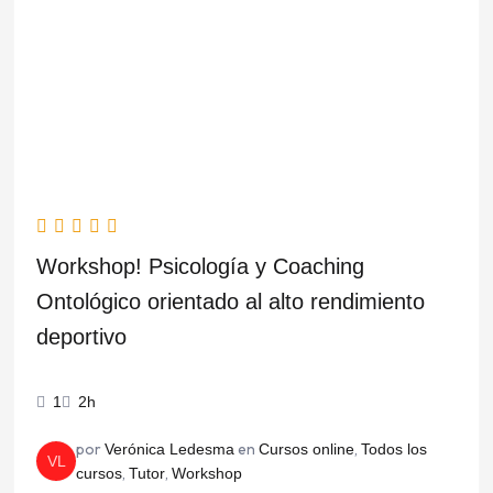
era:
es:
$50.500,00.
$35.000,00.
Workshop! Psicología y Coaching
Ontológico orientado al alto rendimiento
deportivo
1
2h
por
en
,
Verónica Ledesma
Cursos online
Todos los
VL
,
,
cursos
Tutor
Workshop