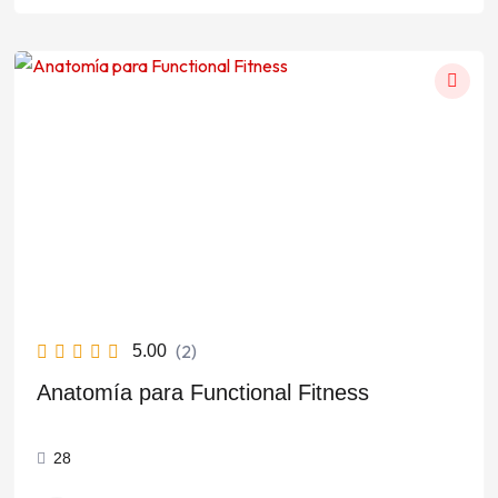
El
El
precio
precio
original
actual
era:
es:
$45.000,00.
$35.000,00.
(2)
5.00
Anatomía para Functional Fitness
28