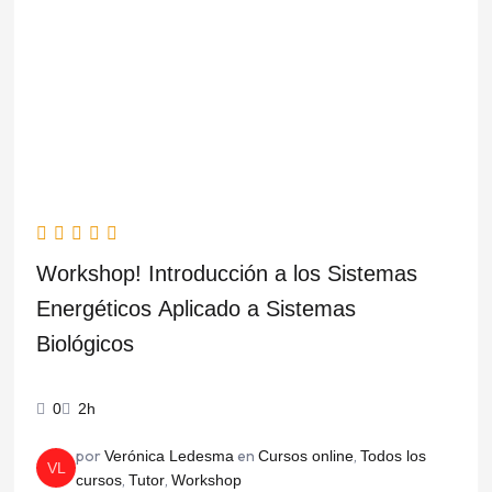
original
actual
era:
es:
$57.500,00.
$42.500,00.
Workshop! Introducción a los Sistemas
Energéticos Aplicado a Sistemas
Biológicos
0
2h
por
en
,
Verónica Ledesma
Cursos online
Todos los
VL
,
,
cursos
Tutor
Workshop