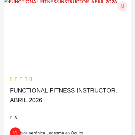
El
El
precio
precio
original
actual
era:
es:
$650.000,00.
$533.000,00.
FUNCTIONAL FITNESS INSTRUCTOR.
ABRIL 2026
8
por
en
VL
Verónica Ledesma
Oculto