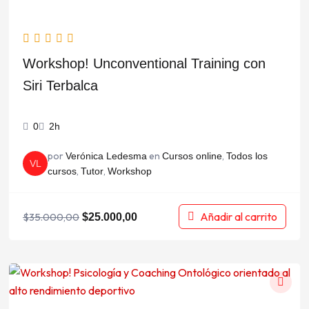
Workshop! Unconventional Training con
Siri Terbalca
0
2h
por
en
,
Verónica Ledesma
Cursos online
Todos los
VL
,
,
cursos
Tutor
Workshop
Añadir al carrito
$
35.000,00
$
25.000,00
El
El
precio
precio
original
actual