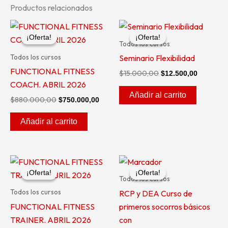
Productos relacionados
El
El
El
El
precio
precio
precio
precio
¡Oferta!
¡Oferta!
¡Oferta!
¡Oferta!
original
actual
original
actual
Todos los cursos
era:
es:
era:
es:
Todos los cursos
Seminario Flexibilidad
$880.000,00.
$750.000,00.
$15.000,00.
$12.500,
FUNCTIONAL FITNESS
$
15.000,00
$
12.500,00
COACH. ABRIL 2026
Añadir al carrito
$
880.000,00
$
750.000,00
Añadir al carrito
El
El
El
El
precio
precio
precio
precio
¡Oferta!
¡Oferta!
¡Oferta!
¡Oferta!
original
actual
original
actual
Todos los cursos
era:
es:
era:
es:
Todos los cursos
RCP y DEA Curso de
$750.000,00.
$660.000,00.
$6.500,00.
$4.000,00.
FUNCTIONAL FITNESS
primeros socorros básicos
TRAINER. ABRIL 2026
con