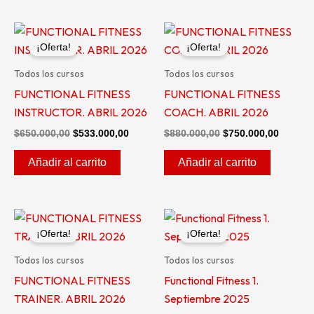
El
El
El
El
precio
precio
precio
precio
¡Oferta!
¡Oferta!
original
actual
original
actual
era:
es:
era:
es:
Todos los cursos
Todos los cursos
$650.000,00.
$533.000,00.
$880.000,00.
$750.00
FUNCTIONAL FITNESS
FUNCTIONAL FITNESS
INSTRUCTOR. ABRIL 2026
COACH. ABRIL 2026
$
650.000,00
$
533.000,00
$
880.000,00
$
750.000,00
Añadir al carrito
Añadir al carrito
El
El
El
El
precio
precio
precio
precio
¡Oferta!
¡Oferta!
original
actual
original
actual
era:
es:
era:
es:
Todos los cursos
Todos los cursos
$750.000,00.
$660.000,00.
$600.000,00.
$550.00
FUNCTIONAL FITNESS
Functional Fitness 1.
TRAINER. ABRIL 2026
Septiembre 2025