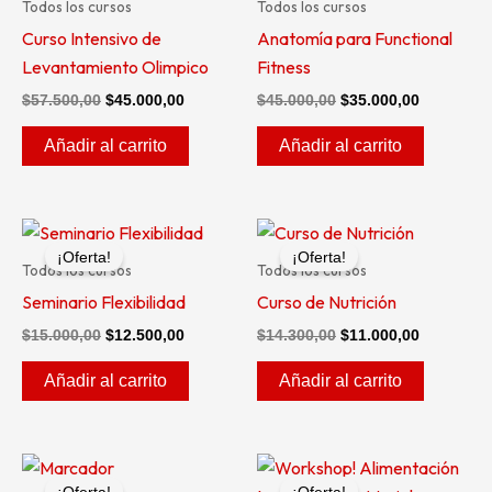
Todos los cursos
Todos los cursos
$57.500,00.
$45.000,00.
$45.000,00.
$35.000,0
Curso Intensivo de
Anatomía para Functional
Levantamiento Olimpico
Fitness
$
57.500,00
$
45.000,00
$
45.000,00
$
35.000,00
Añadir al carrito
Añadir al carrito
El
El
El
El
precio
precio
precio
precio
¡Oferta!
¡Oferta!
original
actual
original
actual
Todos los cursos
Todos los cursos
era:
es:
era:
es:
Seminario Flexibilidad
Curso de Nutrición
$15.000,00.
$12.500,00.
$14.300,00.
$11.000,0
$
15.000,00
$
12.500,00
$
14.300,00
$
11.000,00
Añadir al carrito
Añadir al carrito
El
El
El
El
precio
precio
precio
precio
¡Oferta!
¡Oferta!