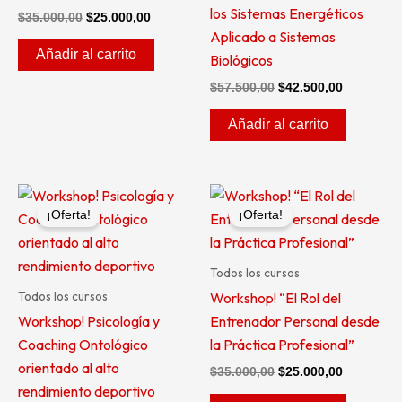
los Sistemas Energéticos
$
35.000,00
$
25.000,00
Aplicado a Sistemas
Añadir al carrito
Biológicos
$
57.500,00
$
42.500,00
Añadir al carrito
El
El
El
El
precio
precio
precio
precio
¡Oferta!
¡Oferta!
original
actual
original
actual
era:
es:
era:
es:
$50.500,00.
$35.000,00.
$35.000,00.
$25.000,0
Todos los cursos
Todos los cursos
Workshop! “El Rol del
Workshop! Psicología y
Entrenador Personal desde
Coaching Ontológico
la Práctica Profesional”
orientado al alto
$
35.000,00
$
25.000,00
rendimiento deportivo