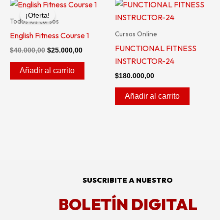
El
El
precio
precio
¡Oferta!
original
actual
Todos los cursos
era:
es:
Cursos Online
English Fitness Course 1
$40.000,00.
$25.000,00.
FUNCTIONAL FITNESS
$
40.000,00
$
25.000,00
INSTRUCTOR-24
Añadir al carrito
$
180.000,00
Añadir al carrito
SUSCRIBITE A NUESTRO
BOLETÍN DIGITAL