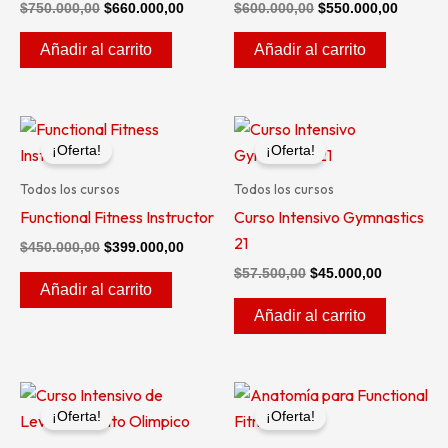
$
750.000,00
$
660.000,00
$
600.000,00
$
550.000,00
Añadir al carrito
Añadir al carrito
El
El
El
El
precio
precio
precio
precio
¡Oferta!
¡Oferta!
original
actual
original
actual
era:
es:
era:
es:
Todos los cursos
Todos los cursos
$450.000,00.
$399.000,00.
$57.500,00.
$45.000,0
Functional Fitness Instructor
Curso Intensivo Gymnastics
21
$
450.000,00
$
399.000,00
$
57.500,00
$
45.000,00
Añadir al carrito
Añadir al carrito
El
El
El
El
precio
precio
precio
precio
¡Oferta!
¡Oferta!
original
actual
original
actual
era:
es:
era:
es: