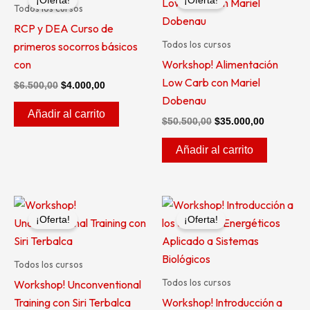
original
actual
original
actual
Todos los cursos
era:
es:
era:
es:
RCP y DEA Curso de
$6.500,00.
$4.000,00.
$50.500,00.
$35.000,0
Todos los cursos
primeros socorros básicos
con
Workshop! Alimentación
Low Carb con Mariel
$
6.500,00
$
4.000,00
Dobenau
Añadir al carrito
$
50.500,00
$
35.000,00
Añadir al carrito
El
El
El
El
precio
precio
precio
precio
¡Oferta!
¡Oferta!
original
actual
original
actual
era:
es:
era:
es:
$35.000,00.
$25.000,00.
$57.500,00.
$42.500,0
Todos los cursos
Todos los cursos
Workshop! Unconventional
Training con Siri Terbalca
Workshop! Introducción a