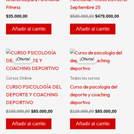
Fitness
Septiembre 25
$
35.000,00
$
530.000,00
$
479.000,00
Añadir al carrito
Añadir al carrito
El
El
El
El
precio
precio
precio
precio
¡Oferta!
¡Oferta!
original
actual
original
actual
era:
es:
era:
es:
$105.000,00.
$85.000,00.
$120.000,00.
$85.000,
Cursos Online
Todos los cursos
CURSO PSICOLOGÍA DEL
Curso de psicología del
DEPORTE Y COACHING
deporte y coaching
DEPORTIVO
deportivo
$
105.000,00
$
85.000,00
$
120.000,00
$
85.000,00
Añadir al carrito
Añadir al carrito