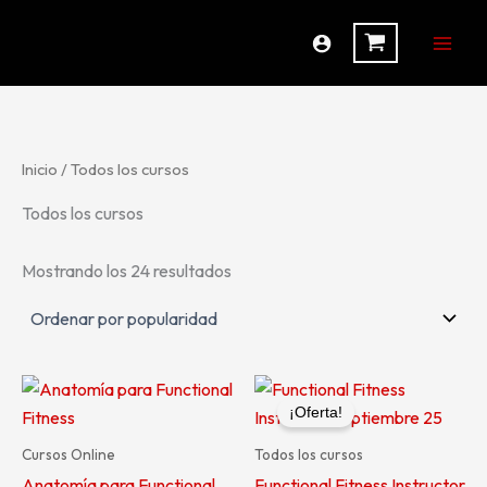
Ordenado
Ir
por
al
popularidad
contenido
Inicio
/ Todos los cursos
Todos los cursos
Mostrando los 24 resultados
El
El
precio
precio
¡Oferta!
original
actual
era:
es:
Cursos Online
Todos los cursos
$530.000,00.
$479.00
Anatomía para Functional
Functional Fitness Instructor