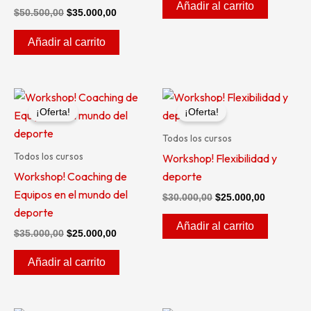
Añadir al carrito
$
50.500,00
$
35.000,00
Añadir al carrito
El
El
El
El
precio
precio
precio
precio
¡Oferta!
¡Oferta!
original
actual
original
actual
era:
es:
era:
es:
Todos los cursos
$35.000,00.
$25.000,00.
$30.000,00.
$25.000,0
Todos los cursos
Workshop! Flexibilidad y
Workshop! Coaching de
deporte
Equipos en el mundo del
$
30.000,00
$
25.000,00
deporte
Añadir al carrito
$
35.000,00
$
25.000,00
Añadir al carrito