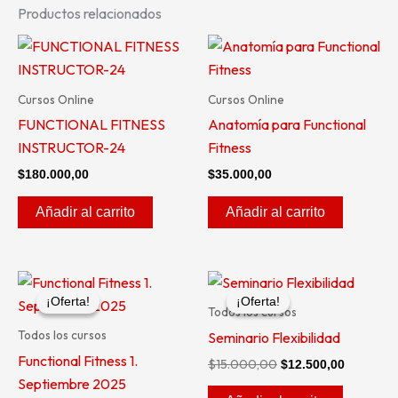
Productos relacionados
Cursos Online
Cursos Online
FUNCTIONAL FITNESS
Anatomía para Functional
INSTRUCTOR-24
Fitness
$
180.000,00
$
35.000,00
Añadir al carrito
Añadir al carrito
El
El
El
El
precio
precio
precio
precio
¡Oferta!
¡Oferta!
¡Oferta!
¡Oferta!
original
actual
original
actual
Todos los cursos
era:
es:
era:
es:
Todos los cursos
Seminario Flexibilidad
$600.000,00.
$550.000,00.
$15.000,00.
$12.500,
Functional Fitness 1.
$
15.000,00
$
12.500,00
Septiembre 2025