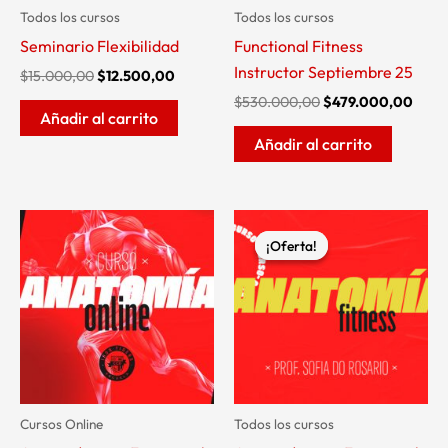
Todos los cursos
Todos los cursos
Seminario Flexibilidad
Functional Fitness
Instructor Septiembre 25
$
15.000,00
$
12.500,00
$
530.000,00
$
479.000,00
Añadir al carrito
Añadir al carrito
El
El
precio
precio
¡Oferta!
¡Oferta!
original
actual
era:
es:
$45.000,00.
$35.00
Cursos Online
Todos los cursos