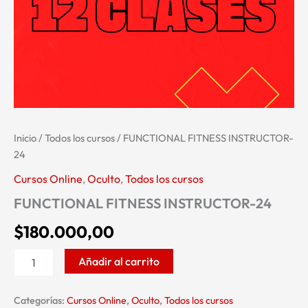
Inicio
/
Todos los cursos
/ FUNCTIONAL FITNESS INSTRUCTOR-
24
Cursos Online
,
Oculto
,
Todos los cursos
FUNCTIONAL FITNESS INSTRUCTOR-24
$
180.000,00
Alternative:
Añadir al carrito
Categorías:
Cursos Online
,
Oculto
,
Todos los cursos