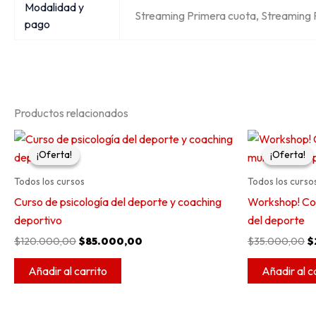
Modalidad y
Streaming Primera cuota, Streaming 
pago
Productos relacionados
El
El
E
precio
precio
p
¡Oferta!
¡Oferta!
¡Oferta!
¡Oferta!
original
actual
o
era:
es:
e
Todos los cursos
Todos los curso
$120.000,00.
$85.000,00.
$
Curso de psicología del deporte y coaching
Workshop! Co
deportivo
del deporte
$
120.000,00
$
85.000,00
$
35.000,00
$
Añadir al carrito
Añadir al c