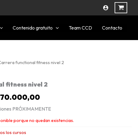
Contenido gratuito
Team CCD
Contacto
Carrera functional fitness nivel 2
Rango
de
l fitness nivel 2
precios:
$
70.000,00
desde
ripciones PRÓXIMAMENTE
$15.000,00
ponible porque no quedan existencias.
hasta
os los cursos
$70.000,00