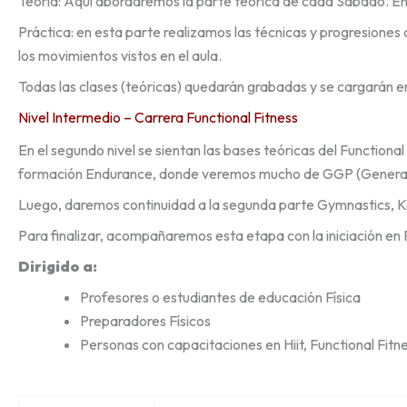
Teoría: Aquí abordaremos la parte teórica de cada Sábado. E
Práctica: en esta parte realizamos las técnicas y progresiones 
los movimientos vistos en el aula.
Todas las clases (teóricas) quedarán grabadas y se cargarán 
Nivel Intermedio – Carrera Functional Fitness
En el segundo nivel se sientan las bases teóricas del Functiona
formación Endurance, donde veremos mucho de GGP (General P
Luego, daremos continuidad a la segunda parte Gymnastics, Ket
Para finalizar, acompañaremos esta etapa con la iniciación en 
Dirigido a:
Profesores o estudiantes de educación Física
Preparadores Físicos
Personas con capacitaciones en Hiit, Functional Fitne