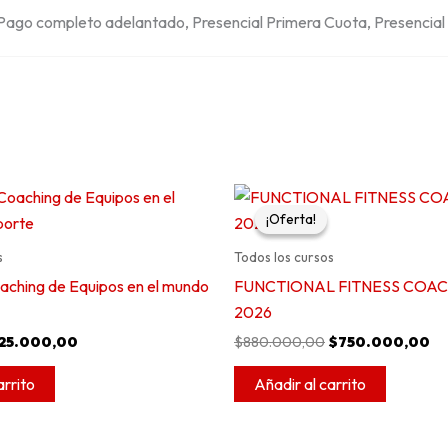
Pago completo adelantado, Presencial Primera Cuota, Presencia
l
El
El
El
recio
precio
precio
pr
¡Oferta!
¡Oferta!
riginal
actual
original
ac
ra:
es:
era:
es
s
Todos los cursos
35.000,00.
$25.000,00.
$880.000,00.
$7
aching de Equipos en el mundo
FUNCTIONAL FITNESS COAC
2026
25.000,00
$
880.000,00
$
750.000,00
arrito
Añadir al carrito