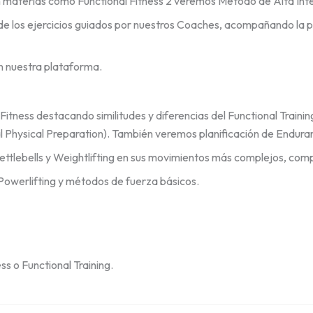
n materias como Functional Fitness 2 veremos Método de Alta Inten
de los ejercicios guiados por nuestros Coaches, acompañando la pa
en nuestra plataforma.
l Fitness destacando similitudes y diferencias del Functional Train
hysical Preparation). También veremos planificación de Endur
tlebells y Weightlifting en sus movimientos más complejos, comp
Powerlifting y métodos de fuerza básicos.
ss o Functional Training.