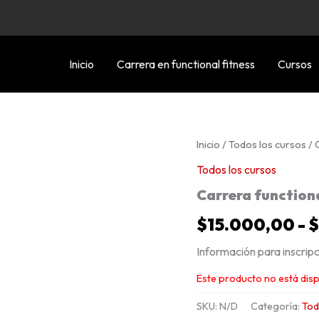
Inicio
Carrera en functional fitness
Cursos
Inicio
/
Todos los cursos
/ 
Todos los cursos
Carrera functiona
$
15.000,00
-
Información para insc
Este producto no está dis
SKU:
N/D
Categoría:
Tod