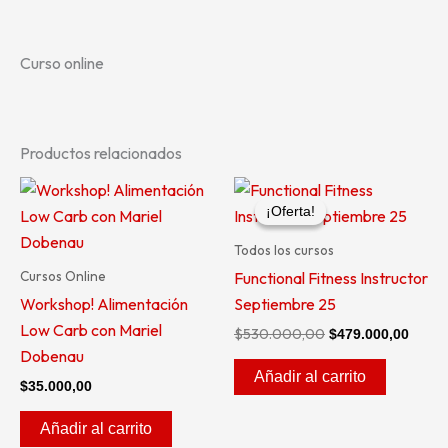
Descripción
Curso online
Productos relacionados
El
El
precio
preci
¡Oferta!
¡Oferta!
original
actua
era:
es:
Todos los cursos
$530.000,00.
$479.
Cursos Online
Functional Fitness Instructor
Workshop! Alimentación
Septiembre 25
Low Carb con Mariel
$
530.000,00
$
479.000,00
Dobenau
Añadir al carrito
$
35.000,00
Añadir al carrito