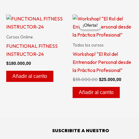
El
El
precio
precio
¡Oferta!
¡Oferta!
original
actual
era:
es:
Cursos Online
$35.000,00.
$25.000,
Todos los cursos
FUNCTIONAL FITNESS
INSTRUCTOR-24
Workshop! “El Rol del
Entrenador Personal desde
$
180.000,00
la Práctica Profesional”
Añadir al carrito
$
35.000,00
$
25.000,00
Añadir al carrito
SUSCRIBITE A NUESTRO