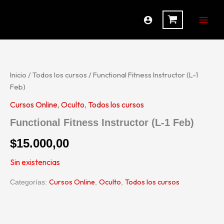
Ir
al
contenido
Inicio
/
Todos los cursos
/ Functional Fitness Instructor (L-1
Feb)
Cursos Online
,
Oculto
,
Todos los cursos
Functional Fitness Instructor (L-1 Feb)
$
15.000,00
Sin existencias
Cursos Online
Oculto
Todos los cursos
Categorías:
,
,