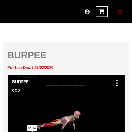
Ir
al
contenido
BURPEE
Por
Leo Diaz
/
26/02/2020