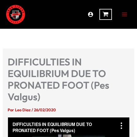
Ir
al
contenido
DIFFICULTIES IN
EQUILIBRIUM DUE TO
PRONATED FOOT (Pes
Valgus)
Por
Leo Diaz
/
26/02/2020