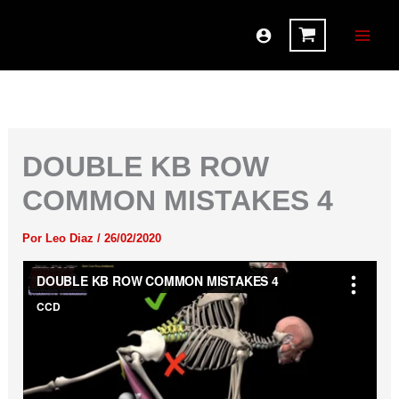
Ir
al
contenido
DOUBLE KB ROW
COMMON MISTAKES 4
Por
Leo Diaz
/
26/02/2020