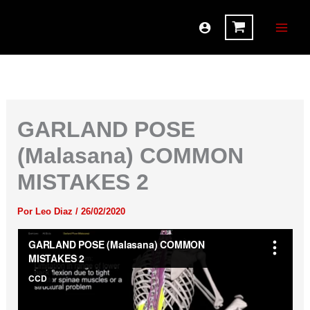
Ir
al
contenido
GARLAND POSE
(Malasana) COMMON
MISTAKES 2
Por
Leo Diaz
/
26/02/2020