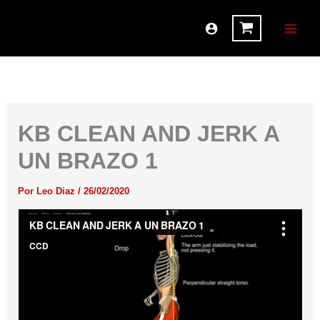
Ir
al
contenido
KB CLEAN AND JERK A
UN BRAZO 1
Por
Leo Diaz
/
26/02/2020