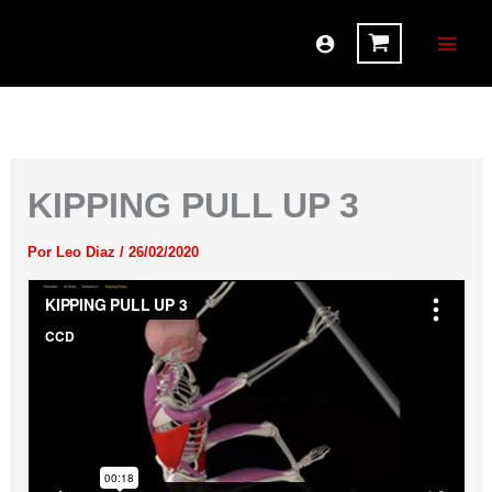
Ir
al
contenido
KIPPING PULL UP 3
Por
Leo Diaz
/
26/02/2020