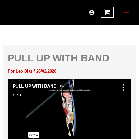
Ir
al
contenido
PULL UP WITH BAND
Por
Leo Diaz
/
26/02/2020