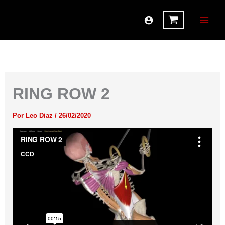
Ir
al
contenido
RING ROW 2
Por
Leo Diaz
/
26/02/2020