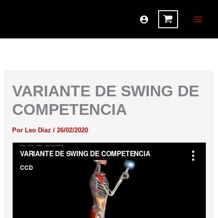
Ir
al
contenido
VARIANTE DE SWING DE
COMPETENCIA
Por
Leo Diaz
/
26/02/2020