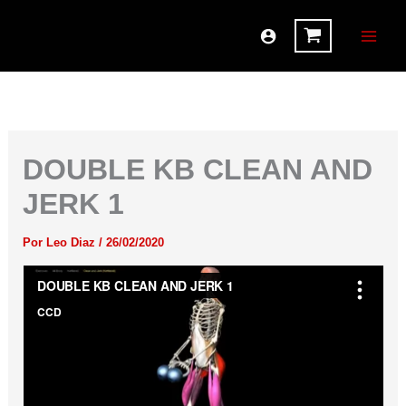
Ir
al
contenido
DOUBLE KB CLEAN AND
JERK 1
Por
Leo Diaz
/
26/02/2020