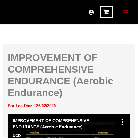
Ir
al
contenido
IMPROVEMENT OF
COMPREHENSIVE
ENDURANCE (Aerobic
Endurance)
Por
Leo Diaz
/
26/02/2020