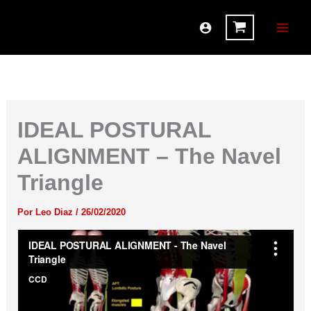
Ir
al
contenido
IDEAL POSTURAL
ALIGNMENT – The Navel
Triangle
Por
Leo Diaz
/
26/02/2020