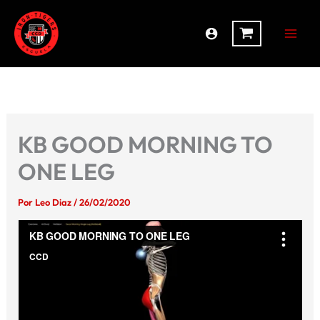
Ir
al
contenido
KB GOOD MORNING TO
ONE LEG
Por
Leo Diaz
/
26/02/2020